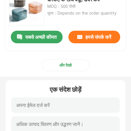
MOQ：500 पीसी
मूल्य：Depends on the order quantity
मिरर के साथ एलाइनर केस
डेंटल एलाइनर चेवीज
सबसे अच्छी कीमत
हमसे संपर्क करें
ऑर्थोडोंटिक एलाइनर रिमूवर
और देखो
डेंटल लैब आर्टिकुलेटर्स
एक संदेश छोड़ें
ऑर्थोडोंटिक संयुक्ताक्षर संबंध
ऑर्थोडॉन्टिक केयर किट
डेंटल माउथ ओपनर