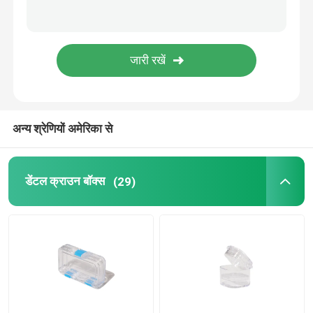
डेंटल इंप्रेशन ट्रे
डेंटल पॉलिशिंग किट
डेन्चर क्लीनिंग ब्रश
अन्य श्रेणियों अमेरिका से
ऑर्थोडॉन्टिक डेंटल वैक्स
डेंटल क्राउन बॉक्स
(29)
लार बेदखलदार भागों
दंत उपभोग्य