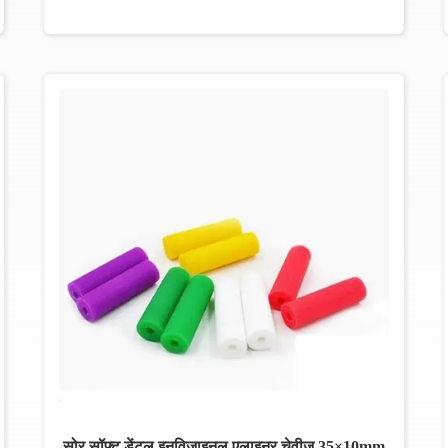
सोर सॉफ्ट डेंटल इनविजाइनल एलाइनर चेवीज 35×10mm