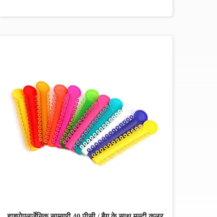
हाइपोएलर्जेनिक सामग्री 40 पीसी / बैग के साथ मल्टी कलर