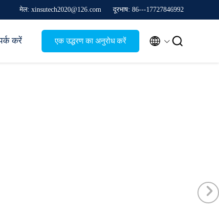
मेल: xinsutech2020@126.com
दूरभाष: 86---17727846992


पर्क करें
एक उद्धरण का अनुरोध करें
