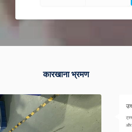
कारखाना भ्रमण
उच
ट्र
और 