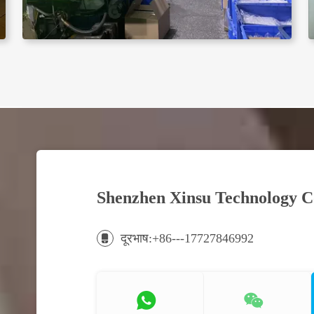
Shenzhen Xinsu Technology Co
दूरभाष:+86---17727846992