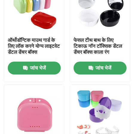
कारखाना भ्रमण
गुणवत्ता नियंत्रण
ऑर्थोडॉन्टिक माउथ गार्ड के
फेसल टीथ बाथ के लिए
लिए लॉक करने योग्य लाइटवेट
टिकाऊ नॉन टॉक्सिक डेंटल
डेंटल डेंचर बॉक्स
डेंचर बॉक्स काला रंग
संपर्क करें
जांच भेजें
जांच भेजें
एक उद्धरण का अनुरोध करें
डेंटल क्राउन बॉक्स
डेंटल रिटेनर बॉक्स
डेंटल डेंचर बॉक्स