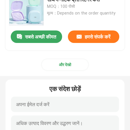
MOQ：100 पीसी
मूल्य：Depends on the order quantity
मिरर के साथ एलाइनर केस
डेंटल एलाइनर चेवीज
सबसे अच्छी कीमत
हमसे संपर्क करें
ऑर्थोडोंटिक एलाइनर रिमूवर
और देखो
डेंटल लैब आर्टिकुलेटर्स
एक संदेश छोड़ें
ऑर्थोडोंटिक संयुक्ताक्षर संबंध
ऑर्थोडॉन्टिक केयर किट
डेंटल माउथ ओपनर