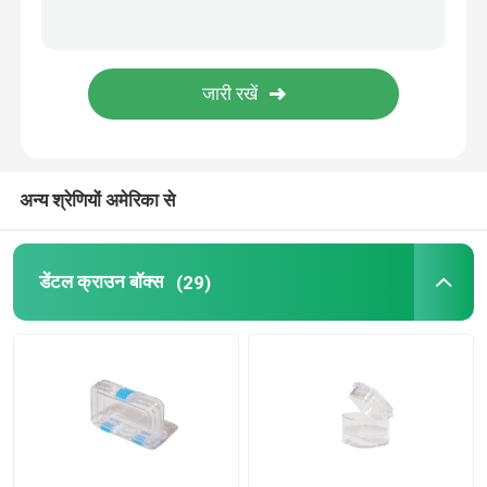
डेंटल इंप्रेशन ट्रे
डेंटल पॉलिशिंग किट
डेन्चर क्लीनिंग ब्रश
अन्य श्रेणियों अमेरिका से
ऑर्थोडॉन्टिक डेंटल वैक्स
डेंटल क्राउन बॉक्स
(29)
लार बेदखलदार भागों
दंत उपभोग्य