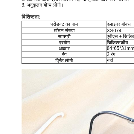
3. अनुकूलन योग्य लोगो।
विशिष्टता:
प्रोडक्ट का नाम
एलाइनर बॉक्स
मॉडल संख्या
XS074
एबीएस + सिलि
सामग्री
प्रयोग
चिकित्सकीय
84*65*31m
आकार
2 रंग
रंग
नहीं
प्रिंट लोगो