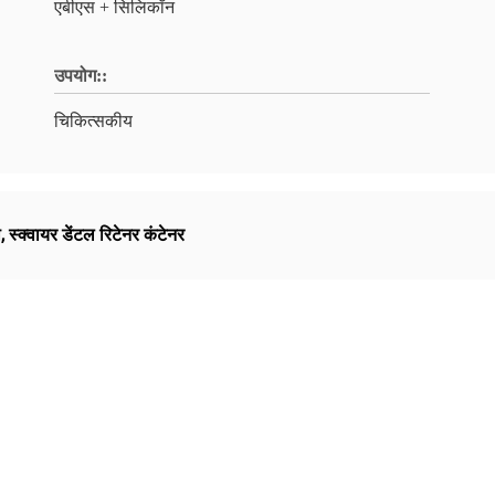
एबीएस + सिलिकॉन
उपयोग::
चिकित्सकीय
ा
,
स्क्वायर डेंटल रिटेनर कंटेनर