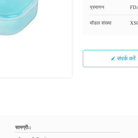
प्रमाणन
FD
मॉडल संख्या
XS
संपर्क करें
सामग्री::