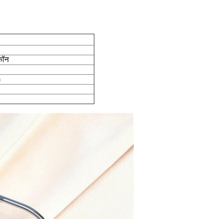
कॉन
m