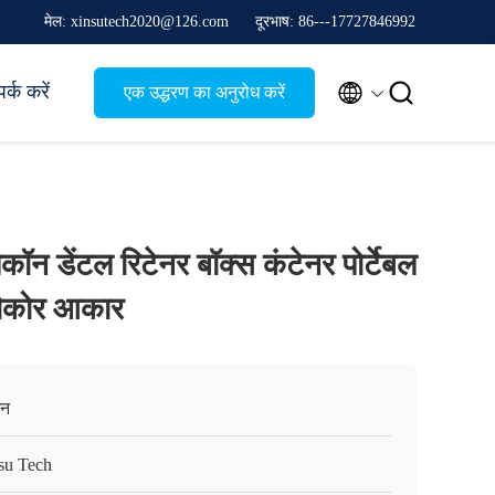
मेल: xinsutech2020@126.com
दूरभाष: 86---17727846992


पर्क करें
एक उद्धरण का अनुरोध करें
कॉन डेंटल रिटेनर बॉक्स कंटेनर पोर्टेबल
चौकोर आकार
़ेन
su Tech