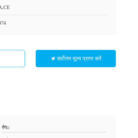
A,CE
074
सर्वोत्तम मूल्य प्राप्त करें
रंग::