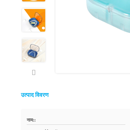
उत्पाद विवरण
नाम::