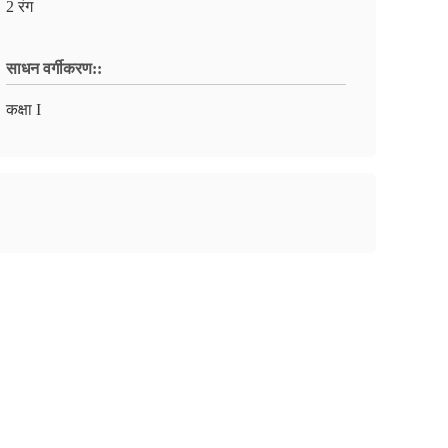
2 रंग
साधन वर्गीकरण::
कक्षा I