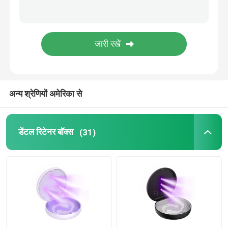
डेंटल इंप्रेशन ट्रे
डेंटल पॉलिशिंग किट
डेन्चर क्लीनिंग ब्रश
अन्य श्रेणियों अमेरिका से
ऑर्थोडॉन्टिक डेंटल वैक्स
डेंटल रिटेनर बॉक्स
(31)
लार बेदखलदार भागों
दंत उपभोग्य