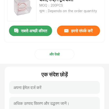
MOQ：200PCS
मूल्य：Depends on the order quantity
मिरर के साथ एलाइनर केस
डेंटल एलाइनर चेवीज
सबसे अच्छी कीमत
हमसे संपर्क करें
ऑर्थोडोंटिक एलाइनर रिमूवर
और देखो
डेंटल लैब आर्टिकुलेटर्स
एक संदेश छोड़ें
ऑर्थोडोंटिक संयुक्ताक्षर संबंध
ऑर्थोडॉन्टिक केयर किट
डेंटल माउथ ओपनर