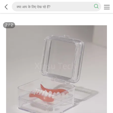
2
/
2