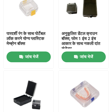
कारखाना भ्रमण
गुणवत्ता नियंत्रण
पारदर्शी रंग के साथ पोर्टेबल
अनुकूलित डेंटल क्राउन
लॉक करने योग्य प्लास्टिक
बॉक्स, फोम 1 इंच 2 इंच
मेम्ब्रेन बॉक्स
आकार के साथ नकली दांत
संपर्क करें
कंटेनर
जांच भेजें
जांच भेजें
एक उद्धरण का अनुरोध करें
डेंटल क्राउन बॉक्स
डेंटल रिटेनर बॉक्स
डेंटल डेंचर बॉक्स