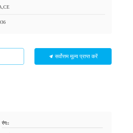
A,CE
036
सर्वोत्तम मूल्य प्राप्त करें
रंग::