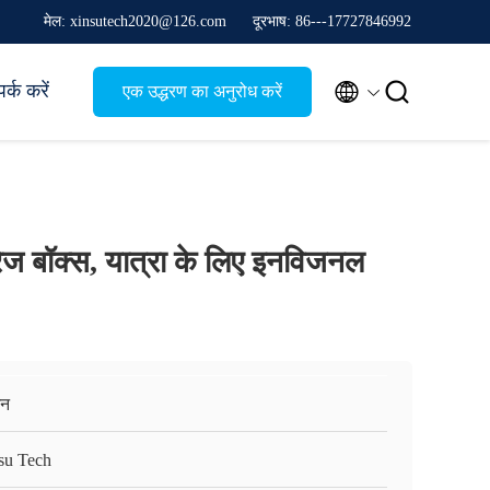
मेल: xinsutech2020@126.com
दूरभाष: 86---17727846992


पर्क करें
एक उद्धरण का अनुरोध करें
टोरेज बॉक्स, यात्रा के लिए इनविजनल
़ेन
su Tech