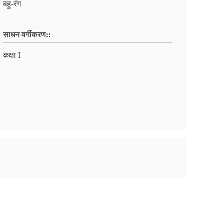
बहु-रंग
साधन वर्गीकरण::
कक्षा I