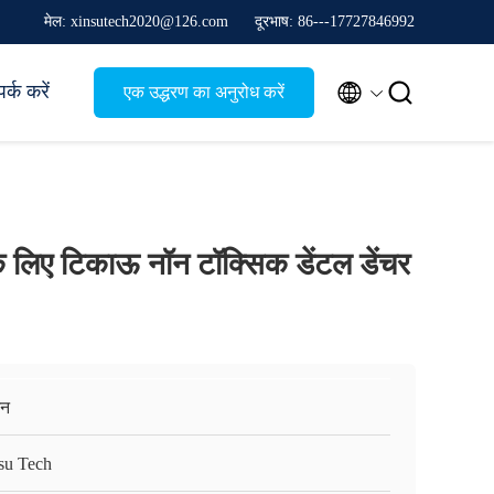
मेल: xinsutech2020@126.com
दूरभाष: 86---17727846992


पर्क करें
एक उद्धरण का अनुरोध करें
 लिए टिकाऊ नॉन टॉक्सिक डेंटल डेंचर
़ेन
su Tech