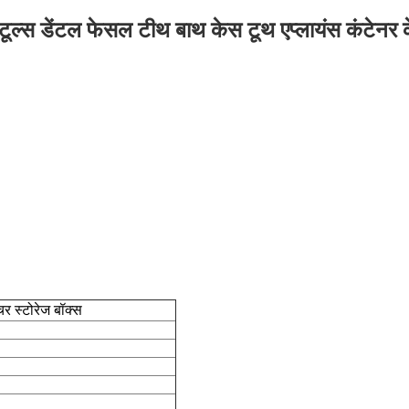
ंग टूल्स डेंटल फेसल टीथ बाथ केस टूथ एप्लायंस कंटेनर
चर स्टोरेज बॉक्स