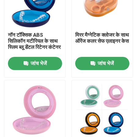
कारखाना भ्रमण
नॉन टॉक्सिक ABS
मिरर मैग्नेटिक क्लोजर के साथ
गुणवत्ता नियंत्रण
सिलिकॉन मटीरियल के साथ
ऑरेंज कलर सेफ एलाइनर केस
स्लिम ब्लू डेंटल रिटेनर कंटेनर
संपर्क करें
जांच भेजें
जांच भेजें
एक उद्धरण का अनुरोध करें
डेंटल क्राउन बॉक्स
डेंटल रिटेनर बॉक्स
डेंटल डेंचर बॉक्स