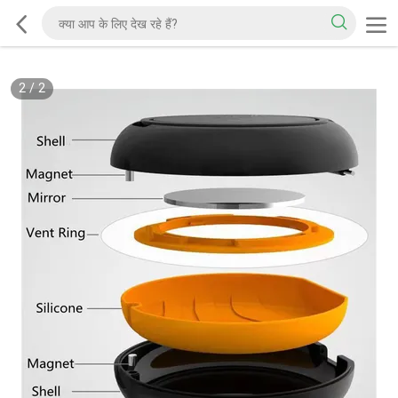
2
/
2