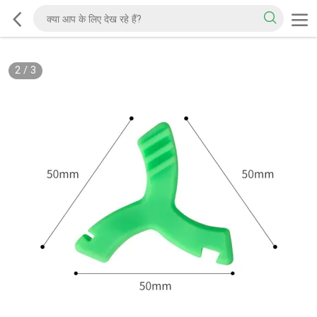
2
/
3