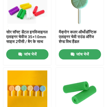
कारखाना भ्रमण
गुणवत्ता नियंत्रण
सोर सॉफ्ट डेंटल इनविजाइनल
मैक्रोन कलर ऑर्थोडॉन्टिक
एलाइनर चेवीज 35×10mm
एलाइनर चेवी राउंड ऑरेंज
साइज 2पीसी / बैग के साथ
शेप्ड विथ हैंडल
संपर्क करें
जांच भेजें
जांच भेजें
एक उद्धरण का अनुरोध करें
डेंटल क्राउन बॉक्स
डेंटल रिटेनर बॉक्स
डेंटल डेंचर बॉक्स