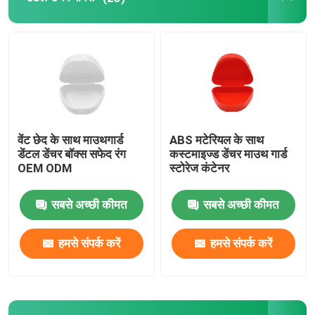
डेंटल इंप्रेशन ट्रे
डेंटल पॉलिशिंग किट
डेन्चर क्लीनिंग ब्रश
वेंट छेद के साथ माउथगार्ड
ABS मटेरियल के साथ
डेंटल डेंचर बॉक्स सफेद रंग
कस्टमाइज्ड डेंचर माउथ गार्ड
ऑर्थोडॉन्टिक डेंटल वैक्स
OEM ODM
स्टोरेज कंटेनर
सबसे अच्छी कीमत
सबसे अच्छी कीमत
लार बेदखलदार भागों
हमसे संपर्क करें
हमसे संपर्क करें
दंत उपभोग्य