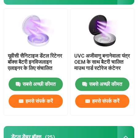
मिरर के साथ एलाइनर केस
डेंटल एलाइनर चेवीज
ऑर्थोडोंटिक एलाइनर रिमूवर
यूवीसी सैनिटाइज डेंटल रिटेनर
UVC अजीवाणु बनानेवाला यंत्र
बॉक्स बैटरी इनविजलाइन
OEM के साथ बैटरी चालित
एलाइनर के लिए संचालित
माउथ गार्ड स्टोरेज कंटेनर
डेंटल लैब आर्टिकुलेटर्स
सबसे अच्छी कीमत
सबसे अच्छी कीमत
ऑर्थोडोंटिक संयुक्ताक्षर संबंध
हमसे संपर्क करें
हमसे संपर्क करें
ऑर्थोडॉन्टिक केयर किट
डेंटल माउथ ओपनर
डेंटल डेंचर बॉक्स
(25)